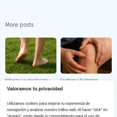
More posts
Eritrasma: La solución para
Cicatrices y fisioterapia:
despedirte de las manchas
Descubre cómo mejorar tu
Valoramos tu privacidad
rojizas en los pies
bienestar
Utilizamos cookies para mejorar tu experiencia de
navegación y analizar nuestro tráfico web. Al hacer "click" en
"Acepto", estás dando tu consentimiento para el uso de