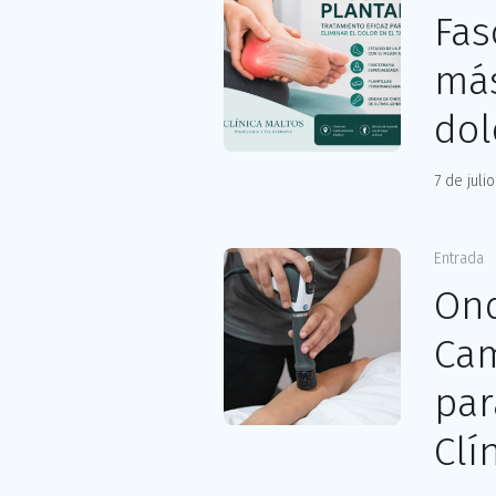
Fas
más
dol
7 de juli
Entrada
Ond
Cam
par
Clí