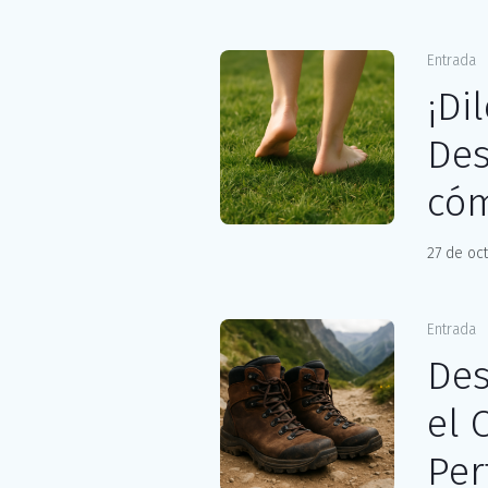
Entrada
¡Di
Des
cóm
27 de oc
Entrada
Des
el 
Per