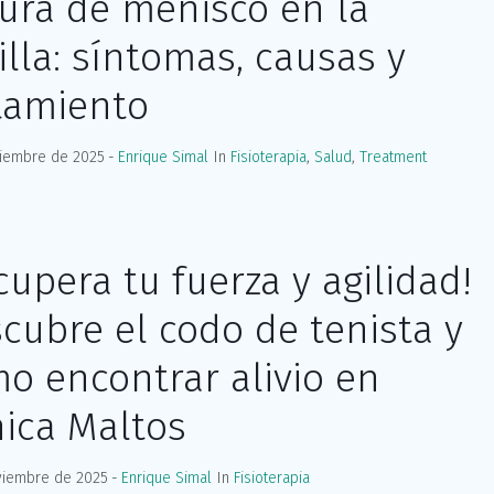
ura de menisco en la
illa: síntomas, causas y
tamiento
ciembre de 2025
Enrique Simal
In
Fisioterapia
,
Salud
,
Treatment
cupera tu fuerza y agilidad!
cubre el codo de tenista y
o encontrar alivio en
nica Maltos
viembre de 2025
Enrique Simal
In
Fisioterapia