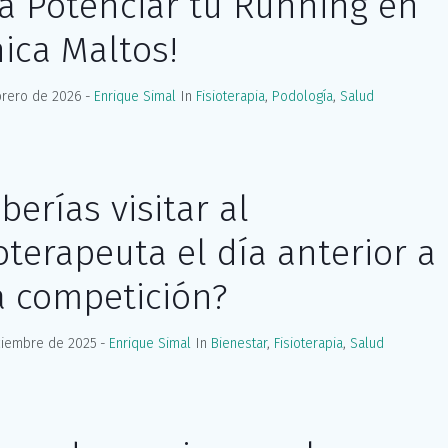
a Potenciar tu Running en
nica Maltos!
brero de 2026
Enrique Simal
In
Fisioterapia
,
Podología
,
Salud
berías visitar al
ioterapeuta el día anterior a
 competición?
ciembre de 2025
Enrique Simal
In
Bienestar
,
Fisioterapia
,
Salud