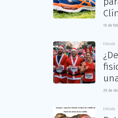
par
Clí
10 de fe
Entrada
¿De
fis
una
29 de di
Entrada