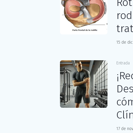
Rot
rod
tra
15 de di
Entrada
¡Re
Des
cóm
Clí
17 de no