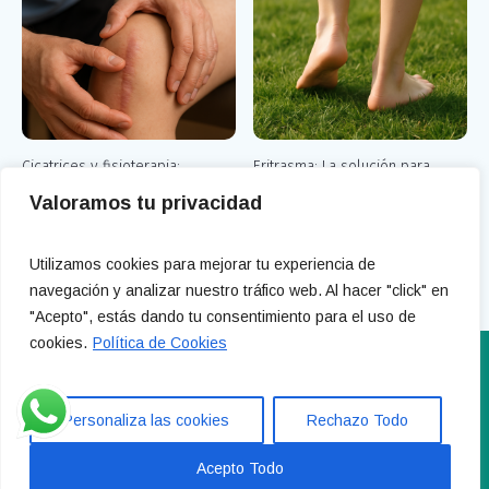
Cicatrices y fisioterapia:
Eritrasma: La solución para
Descubre cómo mejorar tu
despedirte de las manchas
Valoramos tu privacidad
bienestar
rojizas en los pies
Utilizamos cookies para mejorar tu experiencia de
navegación y analizar nuestro tráfico web. Al hacer "click" en
"Acepto", estás dando tu consentimiento para el uso de
cookies.
Política de Cookies
info@clinicamaltos.com 604 944 915 - 919 358 266 Calle
Treviño 11, Madrid
Personaliza las cookies
Rechazo Todo
Política de privacidad
/ Copyright Gran Pandioro SL
Acepto Todo