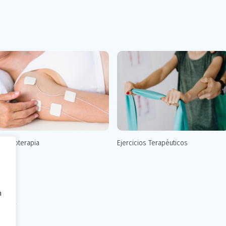
lectroterapia
Ejercicios Terapéuticos
n
ment.