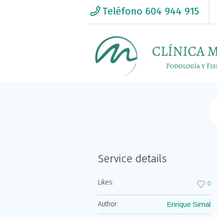
Teléfono 604 944 915
C/Treviño 11 - Cuatro Caminos / Ch
Service details
Likes:
0
Author:
Enrique Simal