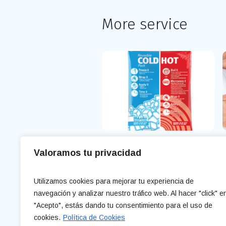
More service
Terapia de Calor y Frío
E
Valoramos tu privacidad
Leave a Reply
Utilizamos cookies para mejorar tu experiencia de
navegación y analizar nuestro tráfico web. Al hacer "click" e
You must be
logged in
to post a com
"Acepto", estás dando tu consentimiento para el uso de
cookies.
Política de Cookies