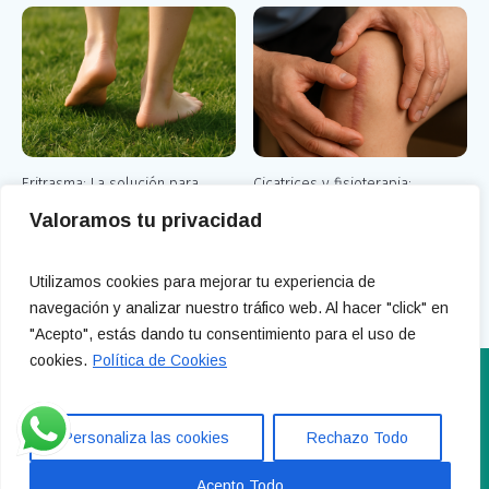
Eritrasma: La solución para
Cicatrices y fisioterapia:
despedirte de las manchas
Descubre cómo mejorar tu
Valoramos tu privacidad
rojizas en los pies
bienestar
Utilizamos cookies para mejorar tu experiencia de
navegación y analizar nuestro tráfico web. Al hacer "click" en
"Acepto", estás dando tu consentimiento para el uso de
cookies.
Política de Cookies
info@clinicamaltos.com 604 944 915 - 919 358 266 Calle
Treviño 11, Madrid
Personaliza las cookies
Rechazo Todo
Política de privacidad
/ Copyright Gran Pandioro SL
Acepto Todo